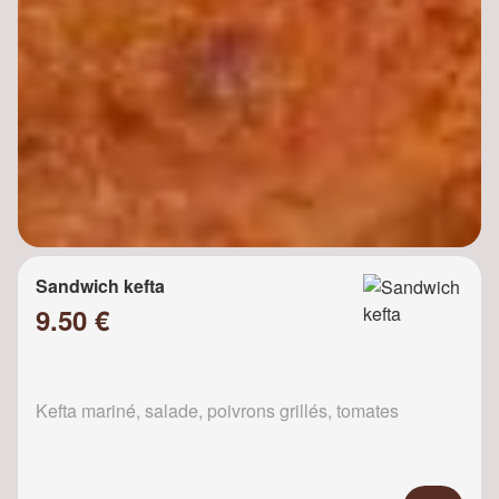
Sandwich kefta
9.50 €
Kefta mariné, salade, poivrons grillés, tomates