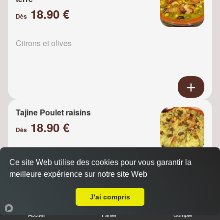
18.90 €
Dès
Citrons et olives
Tajine Poulet raisins
18.90 €
Dès
Ce site Web utilise des cookies pour vous garantir la
Oignons
meilleure expérience sur notre site Web
Livraison sur Villeneuve la Garenne
J'ai compris
Accueil
Panier
Compte