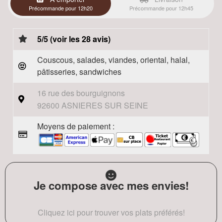
Précommande pour 12h20
Précommande pour 12h45
5/5 (voir les 28 avis)
Couscous, salades, viandes, oriental, halal,
pâtisseries, sandwiches
16 rue des bourguignons
92600 ASNIERES SUR SEINE
Moyens de paiement :
Je compose avec mes envies!
Cliquez ici pour trouver vos plats préférés!