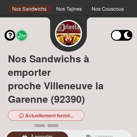
s
Nos Sandwichs
Nos Tajines
Nos Couscous
N
Nos Sandwichs à
emporter
proche Villeneuve la
Garenne (92390)
Actuellement fermé...
12h00 - 00h00
À emporter
Livraison