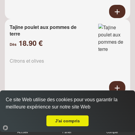
Tajine poulet aux pommes de
terre
18.90 €
Dès
Citrons et olives
Ce site Web utilise des cookies pour vous garantir la
Tajine Poulet raisins
meilleure expérience sur notre site Web
18.90 €
A Emporter sur Villeneuve la Garenne
Dès
J'ai compris
Accueil
Panier
Compte