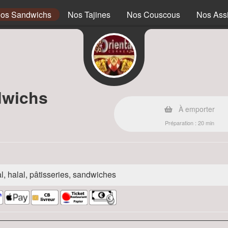
os Sandwichs
Nos Tajines
Nos Couscous
Nos Assi
dwichs
À emporter
Préparation : 20 min
l, halal, pâtisseries, sandwiches