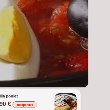
illa poulet
.90 €
indisponible