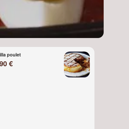
illa poulet
90 €