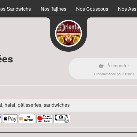
os Sandwichs
Nos Tajines
Nos Couscous
Nos Assi
ées
À emporter
Précommande pour 12h20
l, halal, pâtisseries, sandwiches