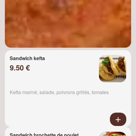
Sandwich kefta
9.50 €
Kefta mariné, salade, poivrons grillés, tomates
Sandwich brochette de poulet