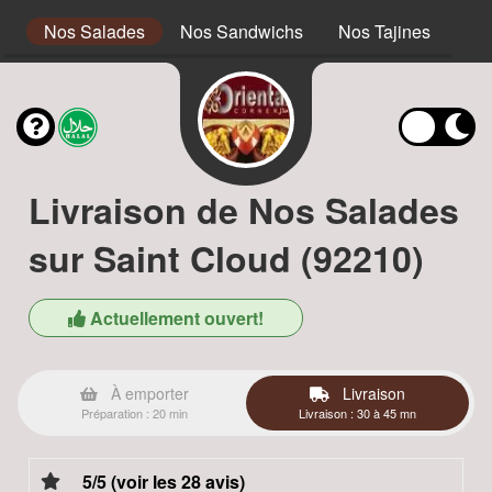
s
Nos Salades
Nos Sandwichs
Nos Tajines
No
Livraison de Nos Salades
sur Saint Cloud (92210)
Actuellement ouvert!
À emporter
Livraison
Préparation : 20 min
Livraison : 30 à 45 mn
5/5 (voir les 28 avis)