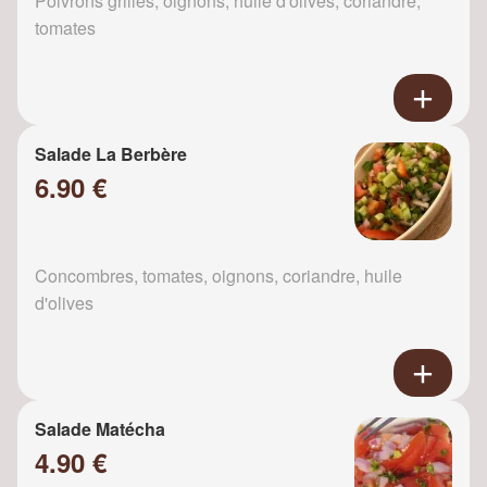
Poivrons grillés, oignons, huile d'olives, coriandre,
tomates
Salade La Berbère
6.90 €
Concombres, tomates, oignons, coriandre, huile
d'olives
Salade Matécha
4.90 €