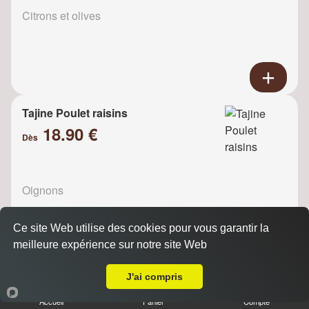
Citrons et olives
Tajine Poulet raisins
18.90 €
Dès
Oignons
Ce site Web utilise des cookies pour vous garantir la
meilleure expérience sur notre site Web
Livraison sur Saint Cloud
J'ai compris
Tajine de poulet pruneaux et
amandes
Accueil
Panier
Compte