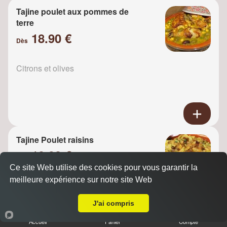
Tajine poulet aux pommes de
terre
18.90 €
Dès
Citrons et olives
Tajine Poulet raisins
18.90 €
Dès
Ce site Web utilise des cookies pour vous garantir la
meilleure expérience sur notre site Web
A Emporter sur Saint Cloud
Oignons
J'ai compris
Accueil
Panier
Compte