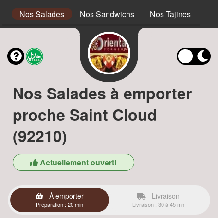
s
Nos Salades
Nos Sandwichs
Nos Tajines
No
Nos Salades à emporter
proche Saint Cloud
(92210)
Actuellement ouvert!
À emporter
Livraison
Préparation : 20 min
Livraison : 30 à 45 mn