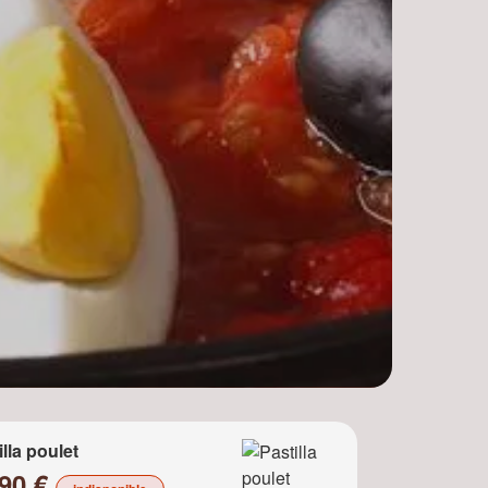
illa poulet
.90 €