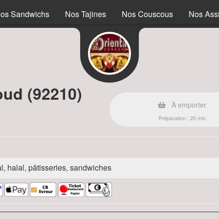
os Sandwichs
Nos Tajines
Nos Couscous
Nos Assi
oud (92210)
À emporter
Préparation : 20 min
l, halal, pâtisseries, sandwiches