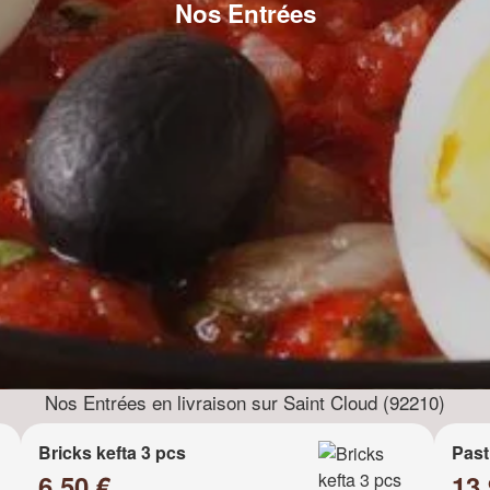
Nos Entrées
Nos Entrées en livraison sur Saint Cloud (92210)
Bricks kefta 3 pcs
Past
6.50 €
13