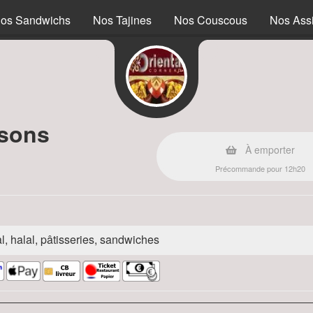
os Sandwichs
Nos Tajines
Nos Couscous
Nos Assi
ssons
À emporter
Précommande pour 12h20
l, halal, pâtisseries, sandwiches