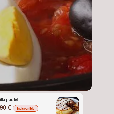
illa poulet
.90 €
indisponible