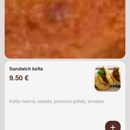
Sandwich kefta
9.50 €
Kefta mariné, salade, poivrons grillés, tomates