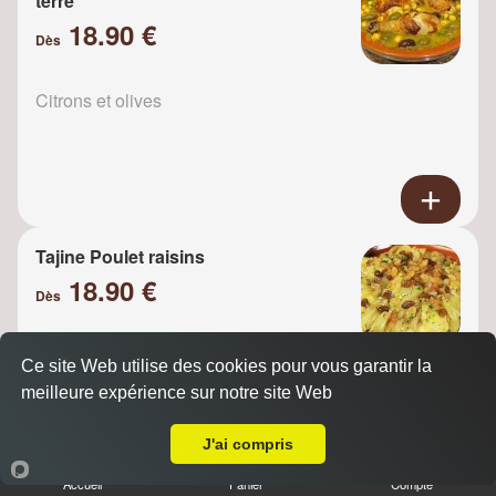
terre
18.90 €
Dès
Citrons et olives
Tajine Poulet raisins
18.90 €
Dès
Ce site Web utilise des cookies pour vous garantir la
Oignons
meilleure expérience sur notre site Web
A Emporter sur Paris 75017
J'ai compris
Accueil
Panier
Compte