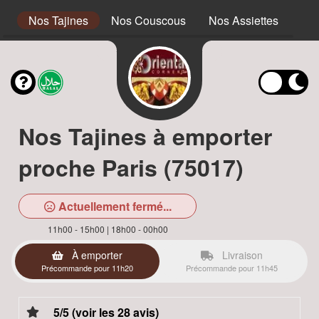
s
Nos Tajines
Nos Couscous
Nos Assiettes
Nos
Nos Tajines à emporter
proche Paris (75017)
Actuellement fermé...
11h00 - 15h00 | 18h00 - 00h00
À emporter
Livraison
Précommande pour 11h20
Précommande pour 11h45
5/5 (voir les 28 avis)