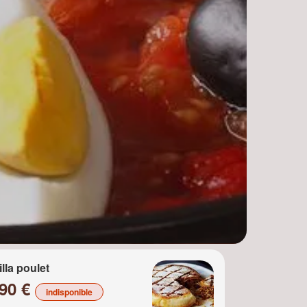
illa poulet
.90 €
indisponible