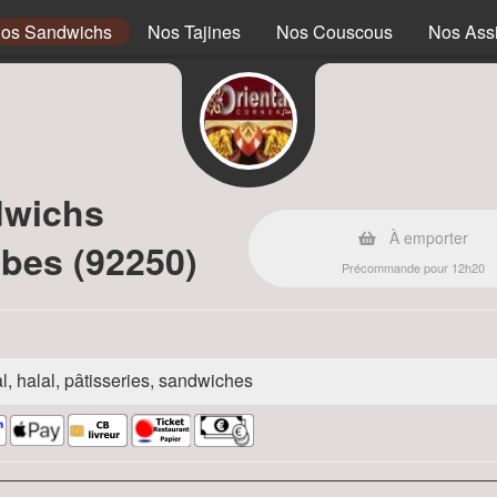
os Sandwichs
Nos Tajines
Nos Couscous
Nos Assi
dwichs
À emporter
bes (92250)
Précommande pour 12h20
l, halal, pâtisseries, sandwiches