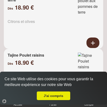
18.90 €
Dès
Citrons et olives
Tajine Poulet raisins
18.90 €
Dès
Ce site Web utilise des cookies pour vous garantir la
Oignons
meilleure expérience sur notre site Web
Livraison sur La Garenne Colombes
J'ai compris
Accueil
Panier
Compte