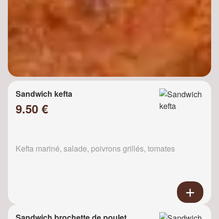
Sandwich kefta
9.50 €
Kefta mariné, salade, poivrons grillés, tomates
Sandwich brochette de poulet