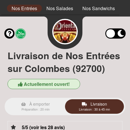
s
Nos Entrées
Nos Salades
Nos Sandwichs
No
Livraison de Nos Entrées
sur Colombes (92700)
Actuellement ouvert!
À emporter
Livraison
Préparation : 20 min
Livraison : 30 à 45 mn
5/5 (voir les 28 avis)