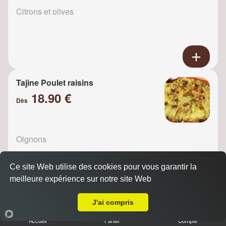
Citrons et olives
Tajine Poulet raisins
18.90 €
Dès
Oignons
Ce site Web utilise des cookies pour vous garantir la
meilleure expérience sur notre site Web
Livraison sur Colombes
J'ai compris
Tajine de poulet pruneaux et
amandes
Accueil
Panier
Compte