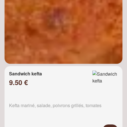
Sandwich kefta
9.50 €
Kefta mariné, salade, poivrons grillés, tomates