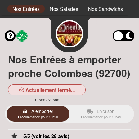
s
Nos Entrées
Nos Salades
Nos Sandwichs
No
Nos Entrées à emporter
proche Colombes (92700)
Actuellement fermé...
13h00 - 23h00
À emporter
Livraison
Précommande pour 13h20
Précommande pour 13h45
5/5 (voir les 28 avis)