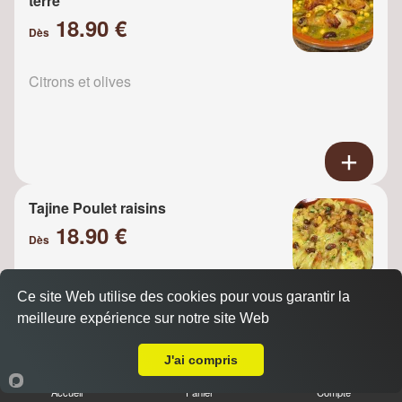
terre
18.90 €
Dès
Citrons et olives
Tajine Poulet raisins
18.90 €
Dès
Ce site Web utilise des cookies pour vous garantir la
Oignons
meilleure expérience sur notre site Web
A Emporter sur Colombes
J'ai compris
Accueil
Panier
Compte