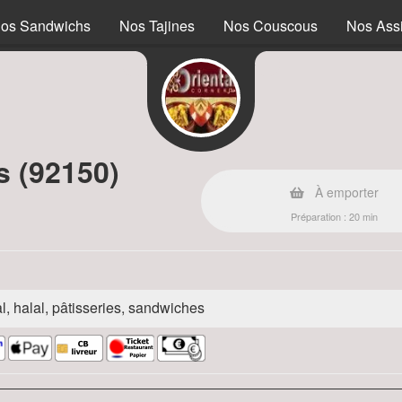
os Sandwichs
Nos Tajines
Nos Couscous
Nos Assi
s (92150)
À emporter
Préparation : 20 min
l, halal, pâtisseries, sandwiches