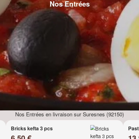
Nos Entrées
Nos Entrées en livraison sur Suresnes (92150)
Bricks kefta 3 pcs
Past
6.50 €
13