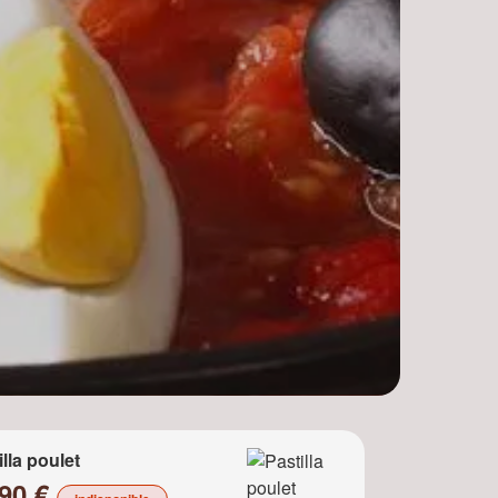
illa poulet
.90 €