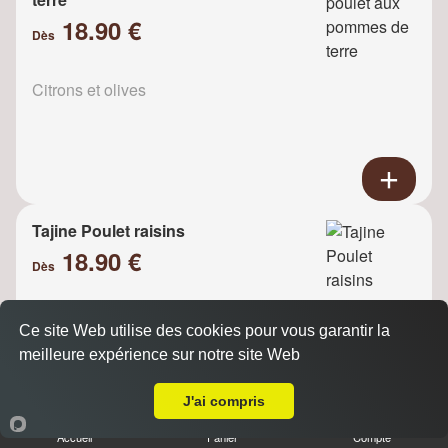
18.90 €
Dès
Citrons et olives
Tajine Poulet raisins
18.90 €
Dès
Ce site Web utilise des cookies pour vous garantir la
Oignons
meilleure expérience sur notre site Web
Livraison sur Levallois Perret
J'ai compris
Accueil
Panier
Compte