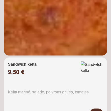
Sandwich kefta
9.50 €
Kefta mariné, salade, poivrons grillés, tomates