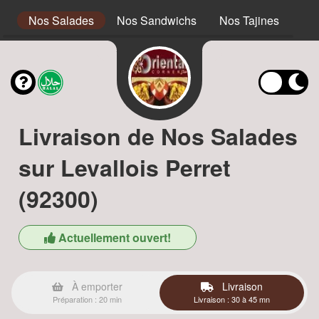
s
Nos Salades
Nos Sandwichs
Nos Tajines
No
Livraison de Nos Salades
sur Levallois Perret
(92300)
Actuellement ouvert!
À emporter
Livraison
Préparation : 20 min
Livraison : 30 à 45 mn