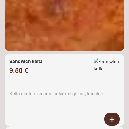
Sandwich kefta
9.50 €
Kefta mariné, salade, poivrons grillés, tomates