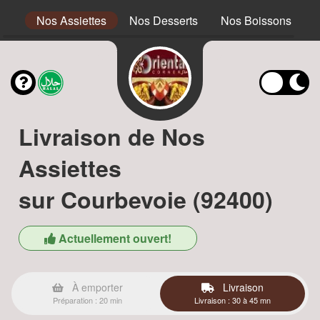
ous
Nos Assiettes
Nos Desserts
Nos Boissons
Livraison de Nos
Assiettes
sur Courbevoie (92400)
Actuellement ouvert!
À emporter
Livraison
Préparation : 20 min
Livraison : 30 à 45 mn