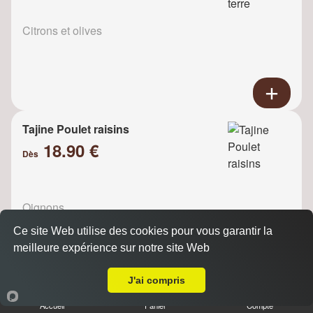
Citrons et olives
Tajine Poulet raisins
18.90 €
Dès
Oignons
Ce site Web utilise des cookies pour vous garantir la
meilleure expérience sur notre site Web
Livraison sur Courbevoie
J'ai compris
Tajine de poulet pruneaux et
Accueil
Panier
Compte