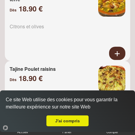
18.90 €
Dès
Citrons et olives
Tajine Poulet raisins
18.90 €
Dès
Ce site Web utilise des cookies pour vous garantir la
Oignons
meilleure expérience sur notre site Web
Livraison sur Asnières sur Seine
J'ai compris
Accueil
Panier
Compte