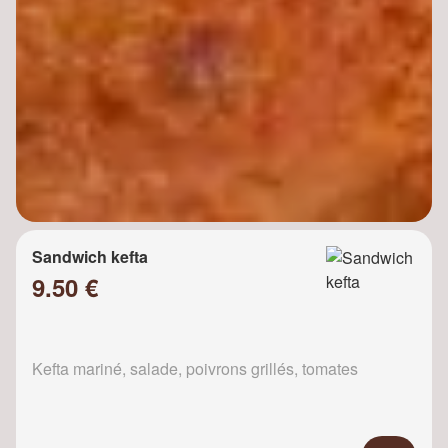
Sandwich kefta
9.50 €
Kefta mariné, salade, poivrons grillés, tomates