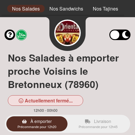
s
Nos Salades
Nos Sandwichs
Nos Tajines
No
Nos Salades à emporter
proche Voisins le
Bretonneux (78960)
Actuellement fermé...
12h00 - 00h00
À emporter
Livraison
Précommande pour 12h20
Précommande pour 12h45