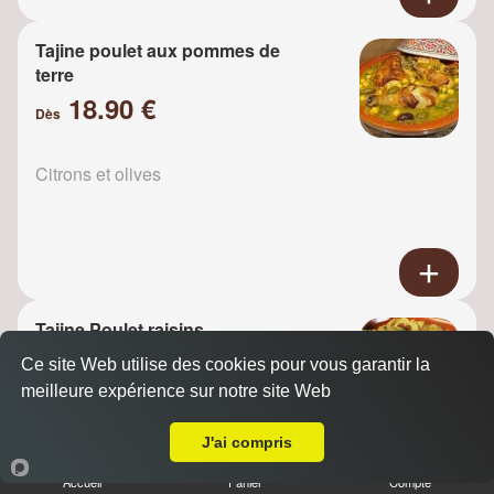
Tajine poulet aux pommes de
terre
18.90 €
Dès
Citrons et olives
Tajine Poulet raisins
18.90 €
Ce site Web utilise des cookies pour vous garantir la
Dès
meilleure expérience sur notre site Web
A Emporter sur Versailles Glatigny
J'ai compris
Oignons
Accueil
Panier
Compte