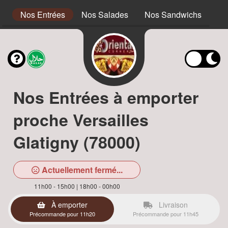
s
Nos Entrées
Nos Salades
Nos Sandwichs
No
Nos Entrées à emporter
proche Versailles
Glatigny (78000)
Actuellement fermé...
11h00 - 15h00 | 18h00 - 00h00
À emporter
Livraison
Précommande pour 11h20
Précommande pour 11h45