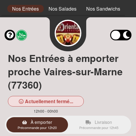
s
Nos Entrées
Nos Salades
Nos Sandwichs
No
Nos Entrées à emporter
proche Vaires-sur-Marne
(77360)
Actuellement fermé...
12h00 - 00h00
À emporter
Livraison
Précommande pour 12h20
Précommande pour 12h45