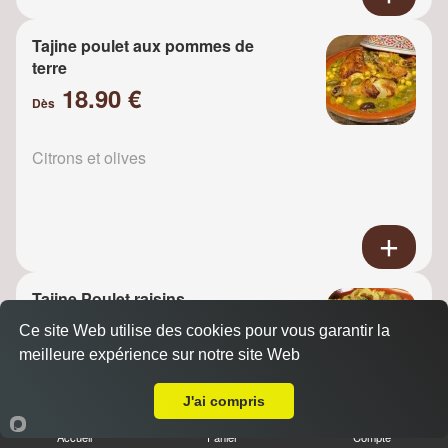
Tajine poulet aux pommes de
terre
18.90 €
Dès
Citrons et olives
Tajine Poulet raisins
18.90 €
Ce site Web utilise des cookies pour vous garantir la
Dès
meilleure expérience sur notre site Web
A Emporter sur Vaires-sur-Marne
J'ai compris
Oignons
Accueil
Panier
Compte