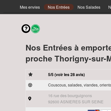
Mes envies
Nos Entrées
Nos Salades
N
Nos Entrées à emport
proche Thorigny-sur-M
5/5 (voir les 28 avis)
Couscous, salades, viandes, orienta
16 rue des bourguignons
92600 ASNIERES SUR SEINE