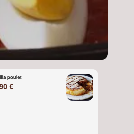
)
illa poulet
90 €