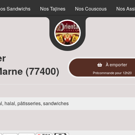
os Sandwichs
Nos Tajines
Nos Couscous
Nos Assi
er
À emporter
arne (77400)
Précommande pour 12h20
l, halal, pâtisseries, sandwiches