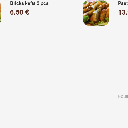
Bricks kefta 3 pcs
Past
6.50 €
13
Feuil