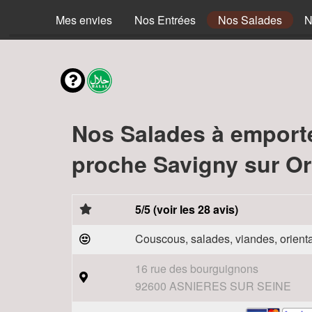
Mes envies
Nos Entrées
Nos Salades
N
Nos Salades à emport
proche Savigny sur Or
5/5 (voir les 28 avis)
Couscous, salades, viandes, orienta
16 rue des bourguignons
92600 ASNIERES SUR SEINE