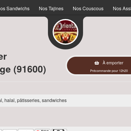
os Sandwichs
Nos Tajines
Nos Couscous
Nos Assi
er
À emporter
ge (91600)
Précommande pour 12h20
l, halal, pâtisseries, sandwiches