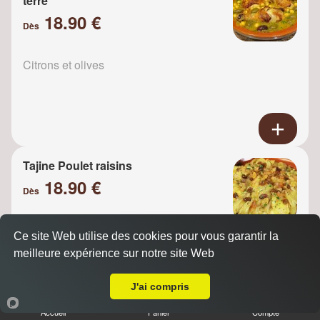
terre
18.90 €
Dès
Citrons et olives
Tajine Poulet raisins
18.90 €
Dès
Ce site Web utilise des cookies pour vous garantir la
Oignons
meilleure expérience sur notre site Web
A Emporter sur Saint-Witz
J'ai compris
Accueil
Panier
Compte