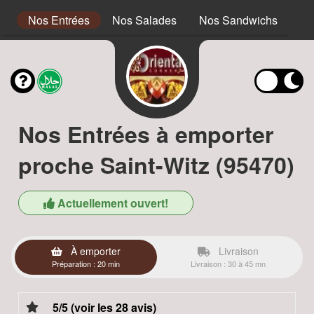
s
Nos Entrées
Nos Salades
Nos Sandwichs
No
Nos Entrées à emporter
proche Saint-Witz (95470)
Actuellement ouvert!
À emporter
Livraison
Préparation : 20 min
Livraison : 30 à 45 mn
5/5 (voir les 28 avis)