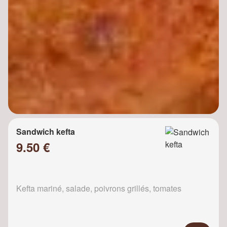
Sandwich kefta
9.50 €
Kefta mariné, salade, poivrons grillés, tomates