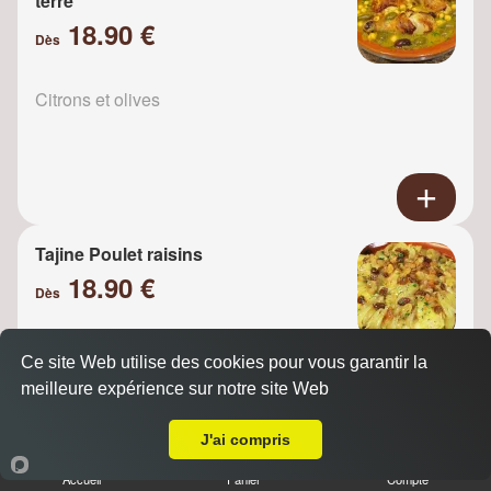
terre
18.90 €
Dès
Citrons et olives
Tajine Poulet raisins
18.90 €
Dès
Ce site Web utilise des cookies pour vous garantir la
Oignons
meilleure expérience sur notre site Web
A Emporter sur Saint Prix
J'ai compris
Accueil
Panier
Compte