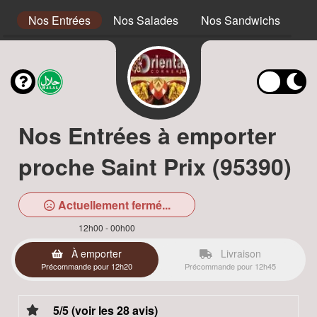
s
Nos Entrées
Nos Salades
Nos Sandwichs
No
Nos Entrées à emporter
proche Saint Prix (95390)
Actuellement fermé...
12h00 - 00h00
À emporter
Livraison
Précommande pour 12h20
Précommande pour 12h45
5/5 (voir les 28 avis)