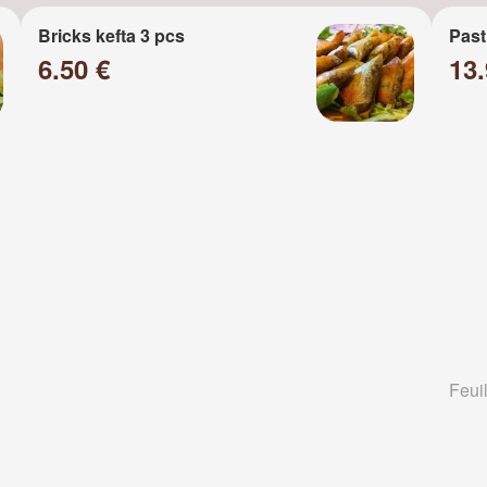
Bricks kefta 3 pcs
Past
6.50 €
13
Feuil