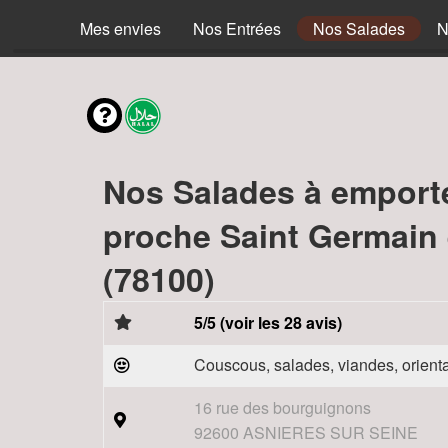
Mes envies
Nos Entrées
Nos Salades
N
Nos Salades à emport
proche Saint Germain
(78100)
5/5 (voir les 28 avis)
Couscous, salades, viandes, orienta
16 rue des bourguignons
92600 ASNIERES SUR SEINE