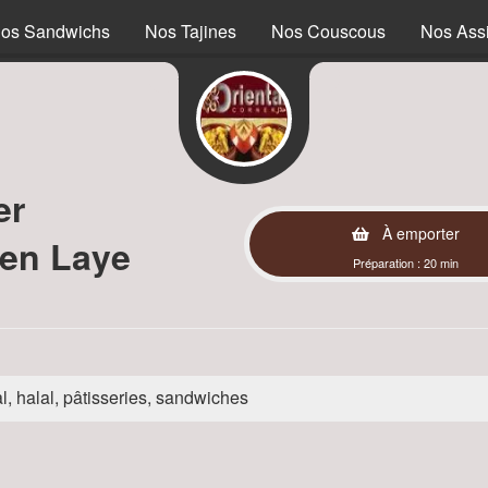
os Sandwichs
Nos Tajines
Nos Couscous
Nos Assi
er
À emporter
 en Laye
Préparation : 20 min
l, halal, pâtisseries, sandwiches