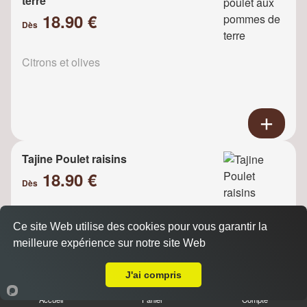
terre
18.90 €
Dès
Citrons et olives
Tajine Poulet raisins
18.90 €
Dès
Ce site Web utilise des cookies pour vous garantir la
Oignons
meilleure expérience sur notre site Web
A Emporter sur Rungis
J'ai compris
Accueil
Panier
Compte