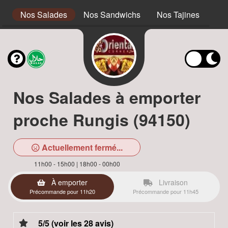
s
Nos Salades
Nos Sandwichs
Nos Tajines
No
Nos Salades à emporter
proche Rungis (94150)
Actuellement fermé...
11h00 - 15h00 | 18h00 - 00h00
À emporter
Livraison
Précommande pour 11h20
Précommande pour 11h45
5/5 (voir les 28 avis)