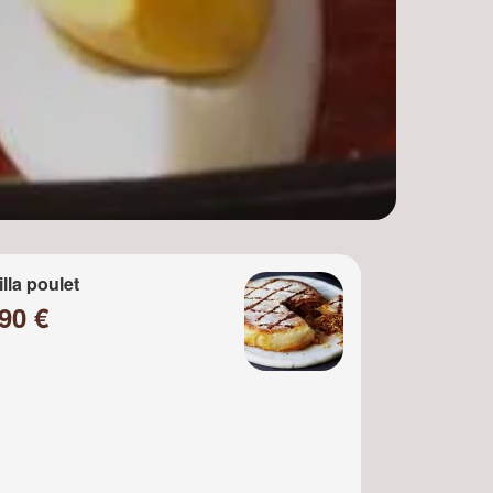
illa poulet
90 €