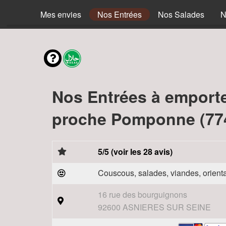
Mes envies
Nos Entrées
Nos Salades
N
Nos Entrées à emport
proche Pomponne (77
5/5 (voir les 28 avis)
Couscous, salades, viandes, orienta
16 rue des bourguignons
92600 ASNIERES SUR SEINE