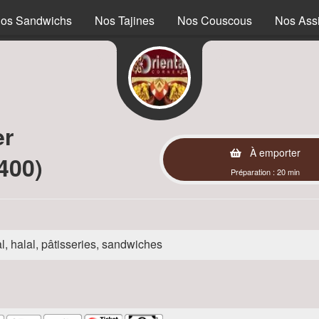
os Sandwichs
Nos Tajines
Nos Couscous
Nos Assi
er
À emporter
400)
Préparation : 20 min
l, halal, pâtisseries, sandwiches