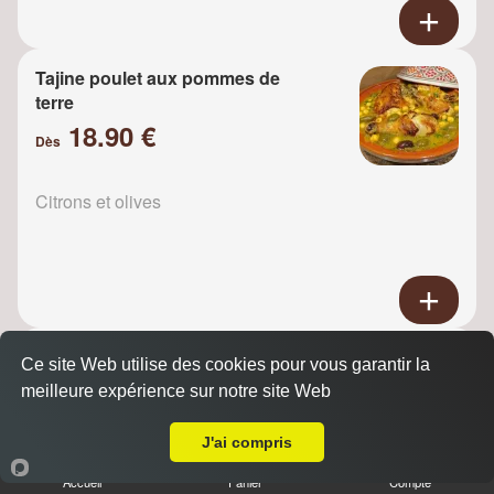
Tajine poulet aux pommes de
terre
18.90 €
Dès
Citrons et olives
Tajine Poulet raisins
Ce site Web utilise des cookies pour vous garantir la
18.90 €
meilleure expérience sur notre site Web
Dès
A Emporter sur Pomponne
J'ai compris
Oignons
Accueil
Panier
Compte