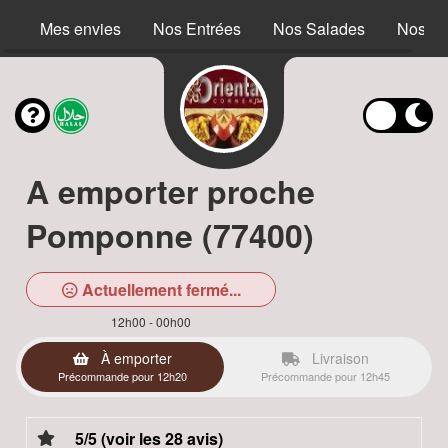
Mes envies
Nos Entrées
Nos Salades
Nos S
A emporter proche
Pomponne (77400)
Actuellement fermé...
12h00 - 00h00
À emporter
Livraison
Précommande pour 12h20
Précommande pour 12h45
5/5 (voir les 28 avis)