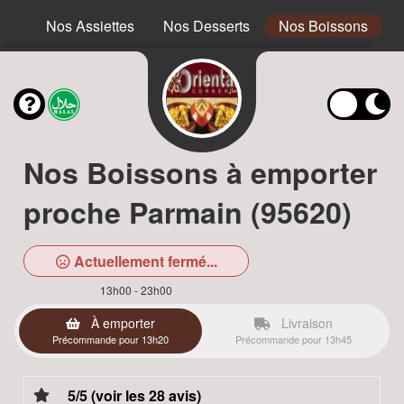
ous
Nos Assiettes
Nos Desserts
Nos Boissons
Nos Boissons à emporter
proche Parmain (95620)
Actuellement fermé...
13h00 - 23h00
À emporter
Livraison
Précommande pour 13h20
Précommande pour 13h45
5/5 (voir les 28 avis)