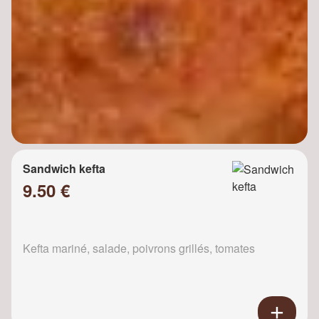
Sandwich kefta
9.50 €
Kefta mariné, salade, poivrons grillés, tomates