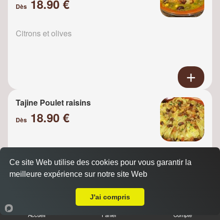
18.90 €
Dès
Citrons et olives
Tajine Poulet raisins
18.90 €
Dès
Oignons
Ce site Web utilise des cookies pour vous garantir la
meilleure expérience sur notre site Web
A Emporter sur Parmain
J'ai compris
Accueil
Panier
Compte