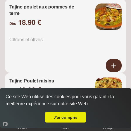
Tajine poulet aux pommes de
terre
18.90 €
Dès
Citrons et olives
Tajine Poulet raisins
18.90 €
Dès
Ce site Web utilise des cookies pour vous garantir la
meilleure expérience sur notre site Web
A Emporter sur Paris 75018
Oignons
J'ai compris
Accueil
Panier
Compte