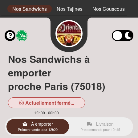
s
Nos Sandwichs
Nos Tajines
Nos Couscous
N
Nos Sandwichs à
emporter
proche Paris (75018)
Actuellement fermé...
12h00 - 00h00
À emporter
Livraison
Précommande pour 12h20
Précommande pour 12h45