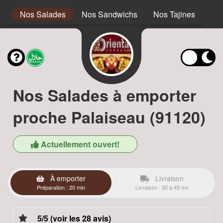
s
Nos Salades
Nos Sandwichs
Nos Tajines
No
Nos Salades à emporter
proche Palaiseau (91120)
Actuellement ouvert!
À emporter
Livraison
Préparation : 20 min
Livraison : 30 à 45 mn
5/5 (voir les 28 avis)