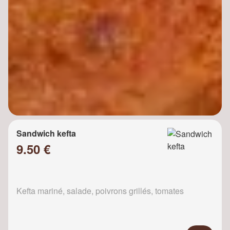
Sandwich kefta
9.50 €
Kefta mariné, salade, poivrons grillés, tomates