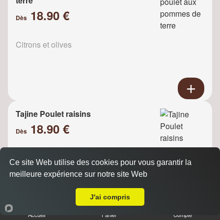
terre
18.90 €
Dès
Citrons et olives
Tajine Poulet raisins
18.90 €
Dès
Ce site Web utilise des cookies pour vous garantir la
Oignons
meilleure expérience sur notre site Web
A Emporter sur Palaiseau
J'ai compris
Accueil
Panier
Compte