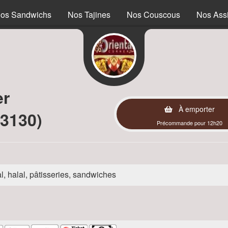
os Sandwichs
Nos Tajines
Nos Couscous
Nos Assi
er
À emporter
93130)
Précommande pour 12h20
l, halal, pâtisseries, sandwiches