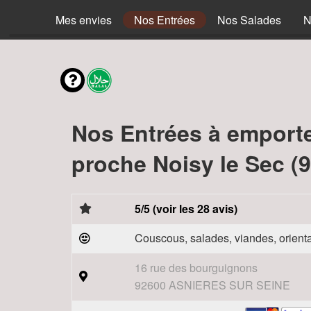
Mes envies
Nos Entrées
Nos Salades
N
Nos Entrées à emport
proche Noisy le Sec (
5/5 (voir les 28 avis)
Couscous, salades, viandes, orienta
16 rue des bourguignons
92600 ASNIERES SUR SEINE