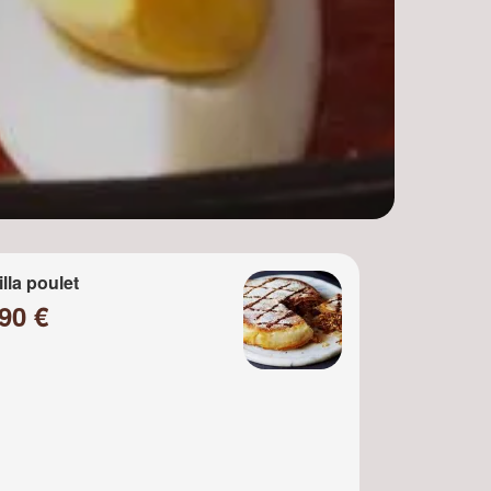
illa poulet
90 €