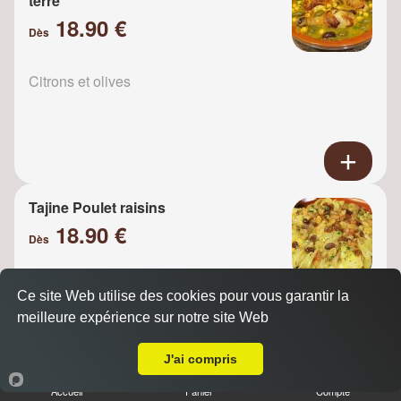
terre
18.90 €
Dès
Citrons et olives
Tajine Poulet raisins
18.90 €
Dès
Ce site Web utilise des cookies pour vous garantir la
Oignons
meilleure expérience sur notre site Web
A Emporter sur Nanterre
J'ai compris
Accueil
Panier
Compte