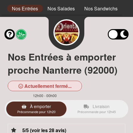
s
Nos Entrées
Nos Salades
Nos Sandwichs
No
Nos Entrées à emporter
proche Nanterre (92000)
Actuellement fermé...
12h00 - 00h00
À emporter
Livraison
Précommande pour 12h20
Précommande pour 12h45
5/5 (voir les 28 avis)