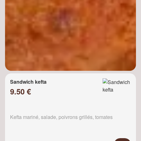
Sandwich kefta
9.50 €
Kefta mariné, salade, poivrons grillés, tomates