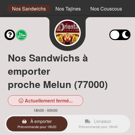
s
Nos Sandwichs
Nos Tajines
Nos Couscous
N
Nos Sandwichs à
emporter
proche Melun (77000)
Actuellement fermé...
18h00 - 00h00
À emporter
Livraison
Précommande pour 18h20
Précommande pour 18h45