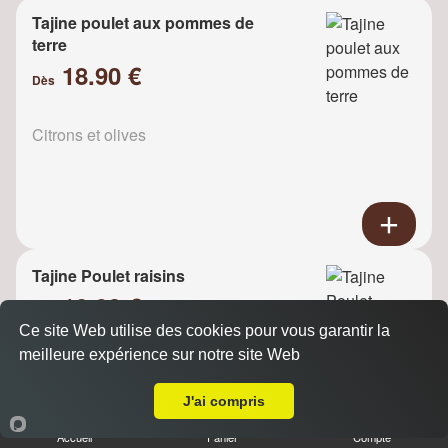
Tajine poulet aux pommes de
terre
18.90 €
Dès
Citrons et olives
Tajine Poulet raisins
18.90 €
Dès
Ce site Web utilise des cookies pour vous garantir la
meilleure expérience sur notre site Web
A Emporter sur Melun
Oignons
J'ai compris
Accueil
Panier
Compte