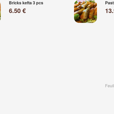
Bricks kefta 3 pcs
Past
6.50 €
13
Feuil