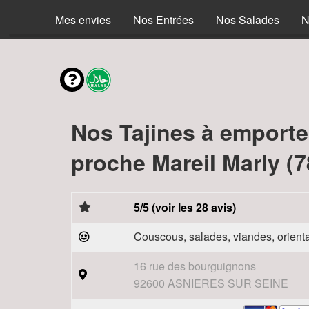
Mes envies
Nos Entrées
Nos Salades
N
Nos Tajines à emporte
proche Mareil Marly (
5/5 (voir les 28 avis)
Couscous, salades, viandes, orienta
16 rue des bourguignons
92600 ASNIERES SUR SEINE