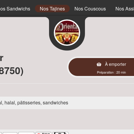
os Sandwichs
Nos Tajines
Nos Couscous
Nos Assi
r
À emporter
78750)
Préparation : 20 min
l, halal, pâtisseries, sandwiches