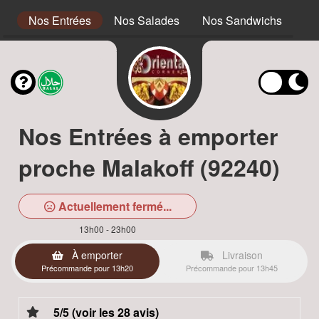
s
Nos Entrées
Nos Salades
Nos Sandwichs
No
Nos Entrées à emporter
proche Malakoff (92240)
Actuellement fermé...
13h00 - 23h00
À emporter
Livraison
Précommande pour 13h20
Précommande pour 13h45
5/5 (voir les 28 avis)