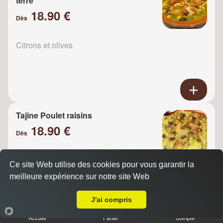
terre
18.90 €
Dès
Citrons et olives
Tajine Poulet raisins
18.90 €
Dès
Ce site Web utilise des cookies pour vous garantir la
Oignons
meilleure expérience sur notre site Web
A Emporter sur Malakoff
J'ai compris
Accueil
Panier
Compte