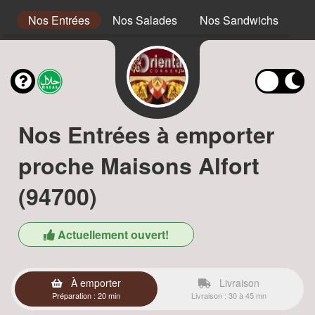
s
Nos Entrées
Nos Salades
Nos Sandwichs
No
Nos Entrées à emporter
proche Maisons Alfort
(94700)
Actuellement ouvert!
À emporter
Livraison
Préparation : 20 min
Livraison : 30 à 45 mn