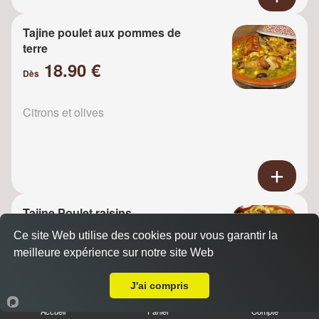
Tajine poulet aux pommes de
terre
18.90 €
Dès
Citrons et olives
Tajine Poulet raisins
18.90 €
Ce site Web utilise des cookies pour vous garantir la
Dès
meilleure expérience sur notre site Web
A Emporter sur Maisons Alfort
J'ai compris
Oignons
Accueil
Panier
Compte