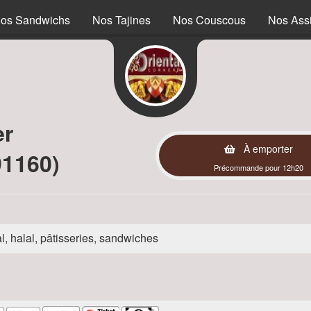
os Sandwichs
Nos Tajines
Nos Couscous
Nos Assi
er
À emporter
1160)
Précommande pour 12h20
l, halal, pâtisseries, sandwiches