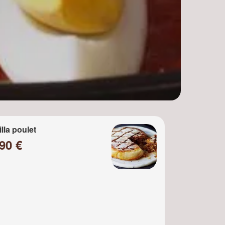
illa poulet
90 €