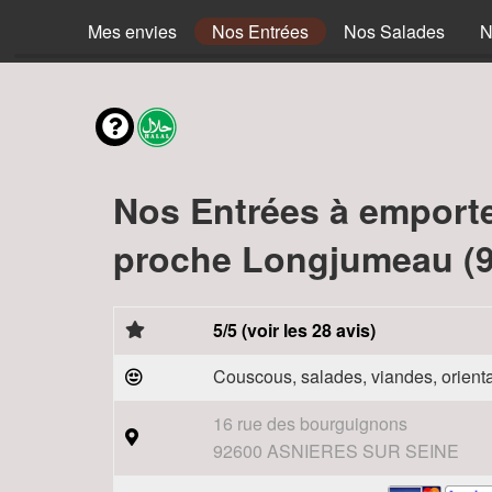
Mes envies
Nos Entrées
Nos Salades
N
Nos Entrées à emport
proche Longjumeau (9
5/5 (voir les 28 avis)
Couscous, salades, viandes, orienta
16 rue des bourguignons
92600 ASNIERES SUR SEINE