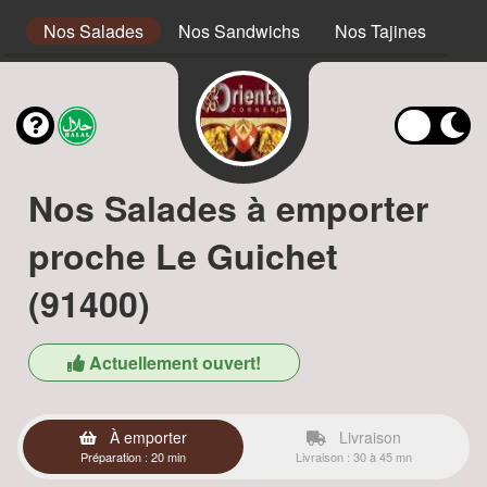
s
Nos Salades
Nos Sandwichs
Nos Tajines
No
Nos Salades à emporter
proche Le Guichet
(91400)
Actuellement ouvert!
À emporter
Livraison
Préparation : 20 min
Livraison : 30 à 45 mn