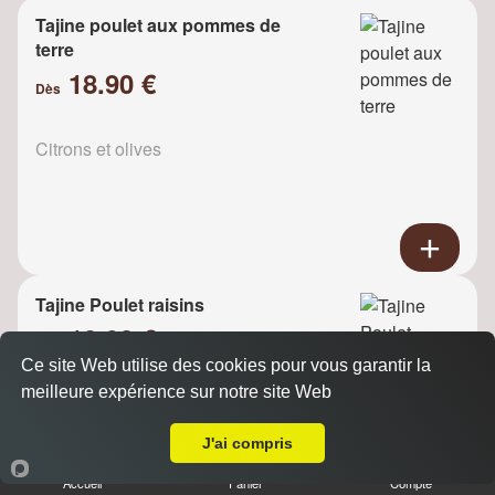
Tajine poulet aux pommes de
terre
18.90 €
Dès
Citrons et olives
Tajine Poulet raisins
18.90 €
Dès
Ce site Web utilise des cookies pour vous garantir la
meilleure expérience sur notre site Web
A Emporter sur Le Guichet
Oignons
J'ai compris
Accueil
Panier
Compte