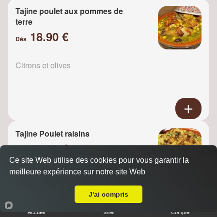
Tajine poulet aux pommes de
terre
18.90 €
Dès
Citrons et olives
Tajine Poulet raisins
18.90 €
Dès
Ce site Web utilise des cookies pour vous garantir la
meilleure expérience sur notre site Web
A Emporter sur Le Chesnay
Oignons
J'ai compris
Accueil
Panier
Compte