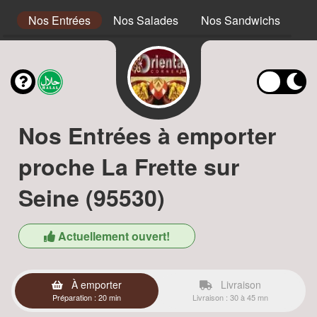
s
Nos Entrées
Nos Salades
Nos Sandwichs
No
Nos Entrées à emporter
proche La Frette sur
Seine (95530)
Actuellement ouvert!
À emporter
Livraison
Préparation : 20 min
Livraison : 30 à 45 mn