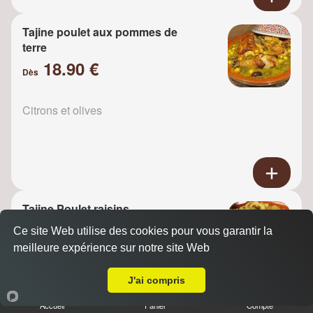
Tajine poulet aux pommes de
terre
18.90 €
Dès
Citrons et olives
Tajine Poulet raisins
18.90 €
Ce site Web utilise des cookies pour vous garantir la
Dès
meilleure expérience sur notre site Web
A Emporter sur La Frette sur Seine
J'ai compris
Oignons
Accueil
Panier
Compte