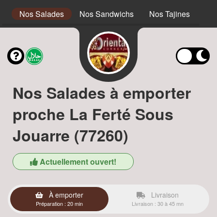
s
Nos Salades
Nos Sandwichs
Nos Tajines
No
Nos Salades à emporter
proche La Ferté Sous
Jouarre (77260)
Actuellement ouvert!
À emporter
Livraison
Préparation : 20 min
Livraison : 30 à 45 mn