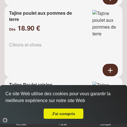
Tajine poulet aux pommes de
terre
18.90 €
Dès
Citrons et olives
Tajine Poulet raisins
18.90 €
Ce site Web utilise des cookies pour vous garantir la
Dès
meilleure expérience sur notre site Web
A Emporter sur La Ferté Sous Jouarre
J'ai compris
Oignons
Accueil
Panier
Compte