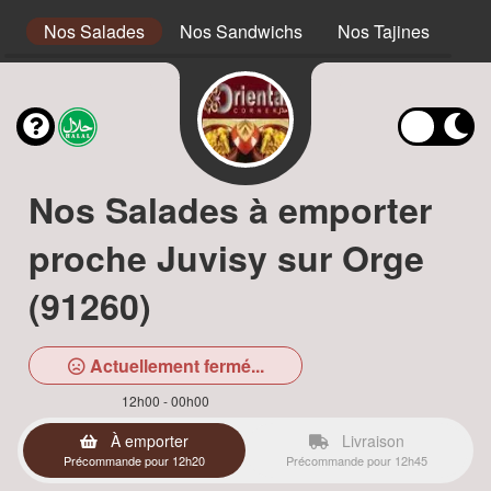
s
Nos Salades
Nos Sandwichs
Nos Tajines
No
Nos Salades à emporter
proche Juvisy sur Orge
(91260)
Actuellement fermé...
12h00 - 00h00
À emporter
Livraison
Précommande pour 12h20
Précommande pour 12h45