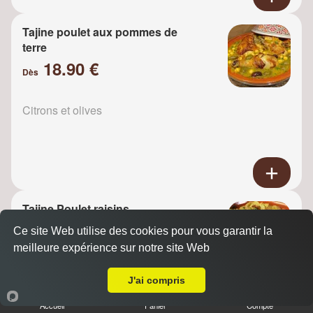
Tajine poulet aux pommes de
terre
18.90 €
Dès
Citrons et olives
Tajine Poulet raisins
18.90 €
Ce site Web utilise des cookies pour vous garantir la
Dès
meilleure expérience sur notre site Web
A Emporter sur Juvisy sur Orge
J'ai compris
Oignons
Accueil
Panier
Compte