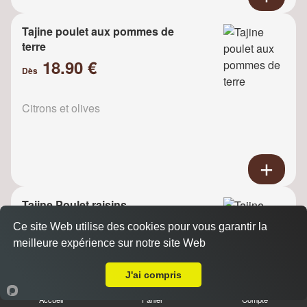
Tajine poulet aux pommes de
terre
18.90 €
Dès
Citrons et olives
Tajine Poulet raisins
18.90 €
Ce site Web utilise des cookies pour vous garantir la
Dès
meilleure expérience sur notre site Web
A Emporter sur Jagny-sous-Bois
J'ai compris
Oignons
Accueil
Panier
Compte