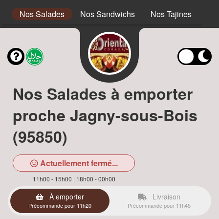
s
Nos Salades
Nos Sandwichs
Nos Tajines
No
Nos Salades à emporter
proche Jagny-sous-Bois
(95850)
Actuellement fermé...
11h00 - 15h00 | 18h00 - 00h00
À emporter
Livraison
Précommande pour 11h20
Précommande pour 11h45