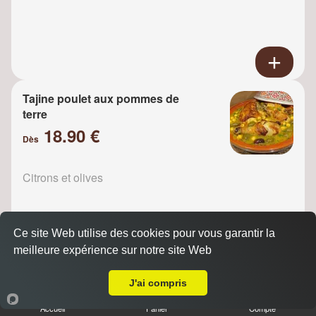
Tajine poulet aux pommes de
terre
18.90 €
Dès
Citrons et olives
Ce site Web utilise des cookies pour vous garantir la
meilleure expérience sur notre site Web
A Emporter sur Jagny-sous-Bois
Tajine Poulet raisins
J'ai compris
18.90 €
Dès
Accueil
Panier
Compte