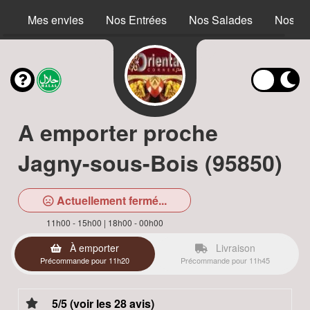
Mes envies
Nos Entrées
Nos Salades
Nos S
A emporter proche
Jagny-sous-Bois (95850)
Actuellement fermé...
11h00 - 15h00 | 18h00 - 00h00
À emporter
Livraison
Précommande pour 11h20
Précommande pour 11h45
5/5 (voir les 28 avis)