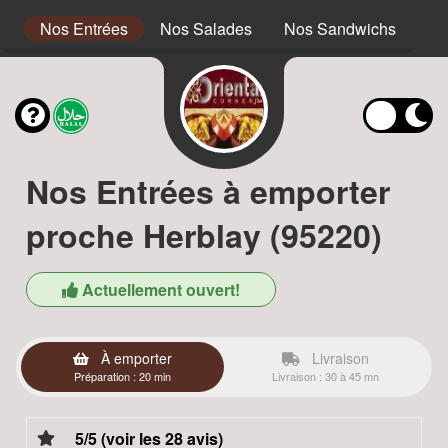
s
Nos Entrées
Nos Salades
Nos Sandwichs
No
Nos Entrées à emporter
proche Herblay (95220)
Actuellement ouvert!
À emporter
Livraison
Préparation : 20 min
Livraison : 30 à 45 mn
5/5 (voir les 28 avis)