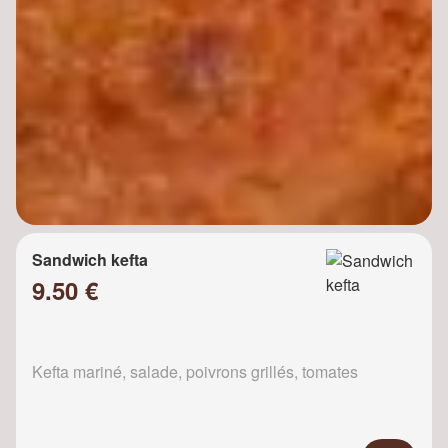
Sandwich kefta
9.50 €
Kefta mariné, salade, poivrons grillés, tomates