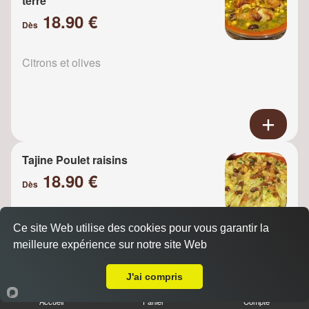
terre
18.90 €
Dès
Citrons et olives
Tajine Poulet raisins
18.90 €
Dès
Ce site Web utilise des cookies pour vous garantir la
Oignons
meilleure expérience sur notre site Web
A Emporter sur Herblay
J'ai compris
Accueil
Panier
Compte