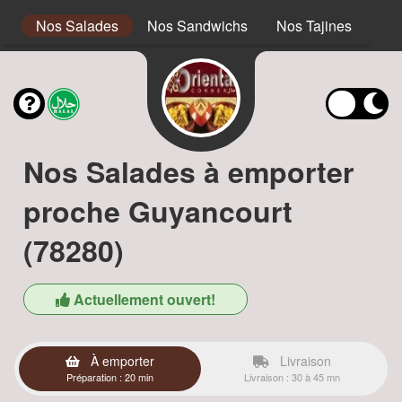
s
Nos Salades
Nos Sandwichs
Nos Tajines
No
Nos Salades à emporter
proche Guyancourt
(78280)
Actuellement ouvert!
À emporter
Livraison
Préparation : 20 min
Livraison : 30 à 45 mn