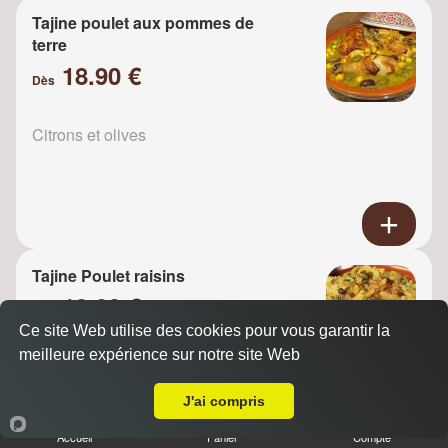
Tajine poulet aux pommes de
terre
18.90 €
Dès
Citrons et olives
Tajine Poulet raisins
18.90 €
Dès
Ce site Web utilise des cookies pour vous garantir la
meilleure expérience sur notre site Web
A Emporter sur Guyancourt
Oignons
J'ai compris
Accueil
Panier
Compte