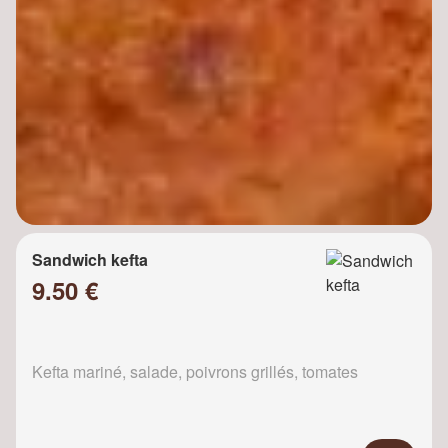
Sandwich kefta
9.50 €
Kefta mariné, salade, poivrons grillés, tomates