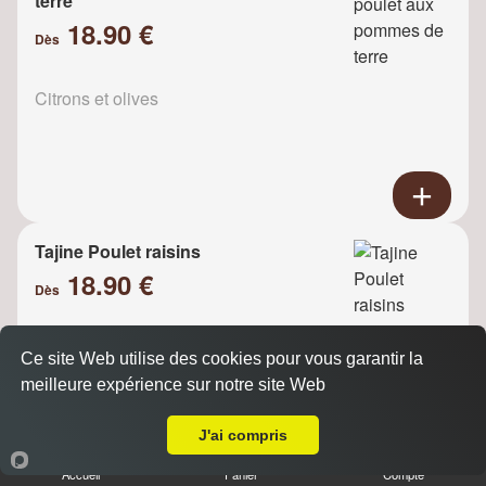
terre
18.90 €
Dès
Citrons et olives
Tajine Poulet raisins
18.90 €
Dès
Ce site Web utilise des cookies pour vous garantir la
Oignons
meilleure expérience sur notre site Web
A Emporter sur Gentilly
J'ai compris
Accueil
Panier
Compte