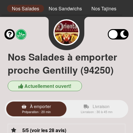
s
Nos Salades
Nos Sandwichs
Nos Tajines
No
Nos Salades à emporter
proche Gentilly (94250)
Actuellement ouvert!
À emporter
Livraison
Préparation : 20 min
Livraison : 30 à 45 mn
5/5 (voir les 28 avis)