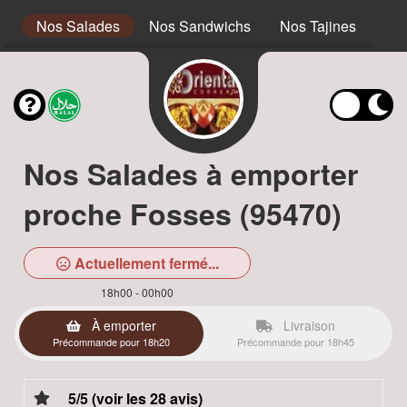
s
Nos Salades
Nos Sandwichs
Nos Tajines
No
Nos Salades à emporter
proche Fosses (95470)
Actuellement fermé...
18h00 - 00h00
À emporter
Livraison
Précommande pour 18h20
Précommande pour 18h45
5/5 (voir les 28 avis)