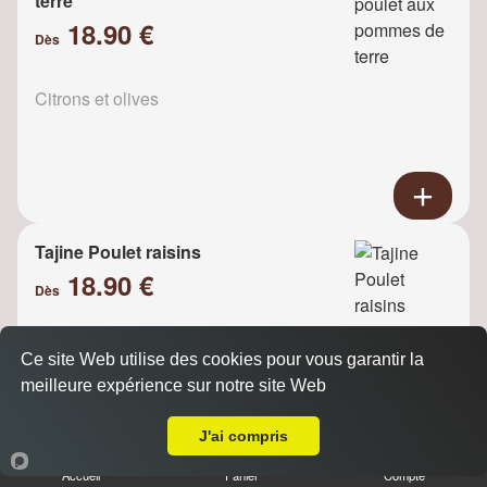
terre
18.90 €
Dès
Citrons et olives
Tajine Poulet raisins
18.90 €
Dès
Ce site Web utilise des cookies pour vous garantir la
Oignons
meilleure expérience sur notre site Web
A Emporter sur Fosses
J'ai compris
Accueil
Panier
Compte