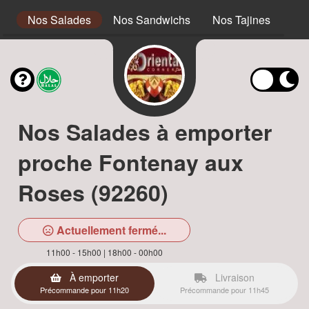
s
Nos Salades
Nos Sandwichs
Nos Tajines
No
Nos Salades à emporter
proche Fontenay aux
Roses (92260)
Actuellement fermé...
11h00 - 15h00 | 18h00 - 00h00
À emporter
Livraison
Précommande pour 11h20
Précommande pour 11h45