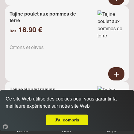
Tajine poulet aux pommes de
terre
18.90 €
Dès
Citrons et olives
Tajine Poulet raisins
18.90 €
Ce site Web utilise des cookies pour vous garantir la
Dès
meilleure expérience sur notre site Web
A Emporter sur Fontenay aux Roses
J'ai compris
Oignons
Accueil
Panier
Compte